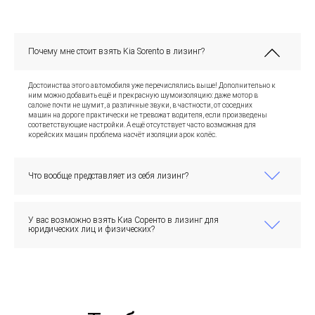
Почему мне стоит взять Kia Sorento в лизинг?
Достоинства этого автомобиля уже перечислялись выше! Дополнительно к
ним можно добавить ещё и прекрасную шумоизоляцию: даже мотор в
салоне почти не шумит, а различные звуки, в частности, от соседних
машин на дороге практически не тревожат водителя, если произведены
соответствующие настройки. А ещё отсутствует часто возможная для
корейских машин проблема насчёт изоляции арок колёс.
Что вообще представляет из себя лизинг?
У вас возможно взять Киа Соренто в лизинг для
юридических лиц и физических?