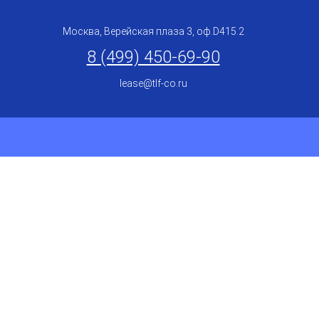
Москва, Верейская плаза 3, оф.D415.2
8 (499) 450-69-90
lease@tlf-co.ru