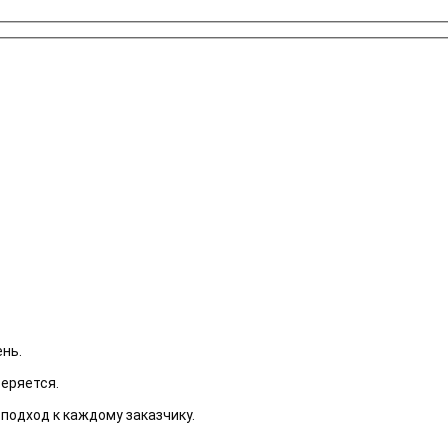
ень.
веряется.
 подход к каждому заказчику.